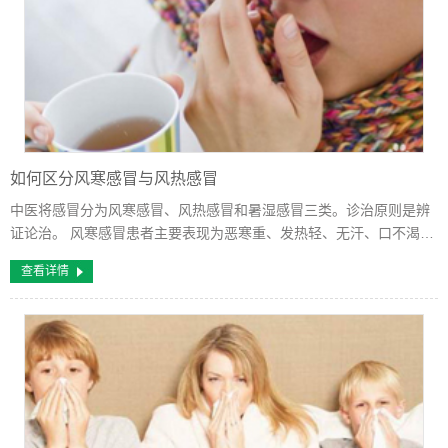
如何区分风寒感冒与风热感冒
中医将感冒分为风寒感冒、风热感冒和暑湿感冒三类。诊治原则是辨
证论治。 风寒感冒患者主要表现为恶寒重、发热轻、无汗、口不渴、
咳嗽、咯痰清稀、舌质淡、舌苔薄白，治疗以辛温解表的中药为主。
查看详情
风热感冒患者主要表现为发热重...