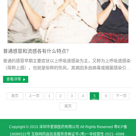
普通感冒和流感各有什么特点？
普通的感冒早期主要症状以上呼吸道感染为主，又称为上呼吸道感染
（简称上感），也就是俗称的伤风，其病因多由病毒或细菌感染引
起，全年均可发生，寒冷季节发病率最高。主要症状以上呼吸道感染
查看详情
为主，即鼻、咽、喉部的急性炎症，如...
首页
上一页
1
2
3
4
5
6
下一页
尾页
Copyright © 2015 深圳市星银医药有限公司 All Rights Reserved
粤ICP备
19086522号
互联网药品信息服务资格证书 (粤)一非经营性-2021--0088 .